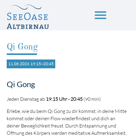
menu
Qi Gong
Suchbegriffe
SUCHEN
11.08.2026 19:15–20:45
Qi Gong
Jeden Dienstag ab
19:15 Uhr - 20:45
(90 min)
Erlebe, wie du beim Qi Gong zu dir kommst, in deine Mitte
kommst oder deinen Flow wiederfindest und dich an
deiner Beweglichkeit freust. Durch Entspannung und
Öffnung des Körpers werden meditative Aufmerksamkeit,