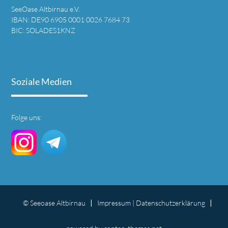
SeeOase Altbirnau e.V.
IBAN: DE90 6905 0001 0026 7684 73
BIC: SOLADES1KNZ
Soziale Medien
Folge uns:
© Seeoase Altbirnau
Impressum
|
Datenschutz­erklärung