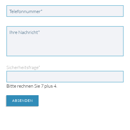
Pflichtfeld
Telefonnummer
*
Pflichtfeld
Ihre Nachricht
*
Pflichtfeld
Sicherheitsfrage
*
Bitte rechnen Sie 7 plus 4.
ABSENDEN