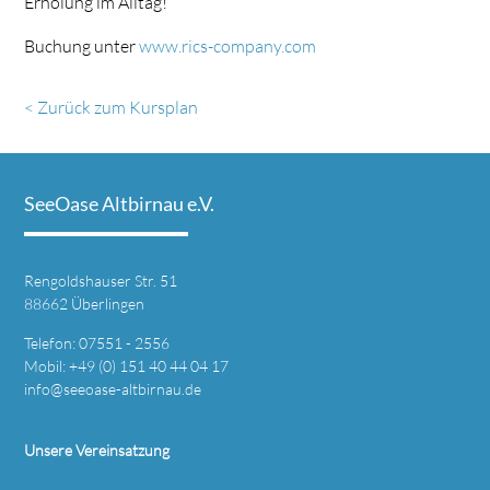
Erholung im Alltag!
Buchung unter
www.rics-company.com
< Zurück zum Kursplan
SeeOase Altbirnau e.V.
Rengoldshauser Str. 51
88662 Überlingen
Telefon: 07551 - 2556
Mobil: +49 (0) 151 40 44 04 17
info@seeoase-altbirnau.de
Unsere Vereinsatzung